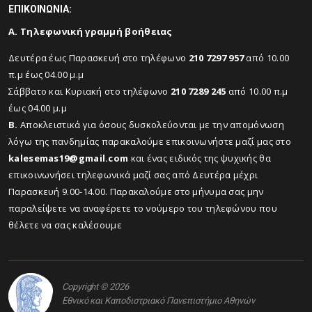
ΕΠΙΚΟΙΝΩΝΙΑ:
Α. Τηλεφωνική γραμμή βοήθειας
Δευτέρα έως Παρασκευή στο τηλέφωνο
210 7297 957
από 10.00
π.μ έως 04.00 μ.μ
Σάββατο και Κυριακή στο τηλέφωνο
210 7289 245
από 10.00 π.μ
έως 04.00 μ.μ
Β.
Αποκλειστικά για όσους δυσκολεύονται με την απομόνωση
λόγω της πανδημίας παρακαλούμε επικοινωνήστε μαζί μας στο
kalesemas19@gmail.com
και ένας ειδικός της ψυχικής θα
επικοινωνήσει τηλεφωνικά μαζί σας από Δευτέρα μέχρι
Παρασκευή 9.00-14.00. Παρακαλούμε στο μήνυμα σας μην
παραλείψετε να αναφέρετε το νούμερο του τηλεφώνου που
θέλετε να σας καλέσουμε
Copyright © 2026
Εθνικό και Καποδιστριακό Πανεπιστήμιο Αθηνών